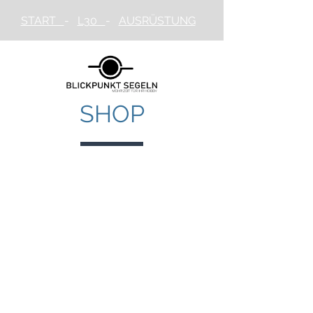
START
-
L30
-
AUSRÜSTUNG
SHOP
Zurück zum Katalog