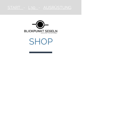
START
-
L30
-
AUSRÜSTUNG
SHOP
Zurück zum Katalog