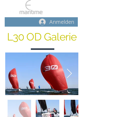
START
-
L30
-
AUSRÜSTUNG
Anmelden
L30 OD Galerie